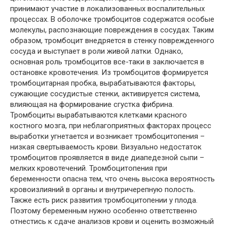
принимают участие в локализованных воспалительных
процессах. В оболочке тромбоцитов содержатся особые
молекулы, распознающие повреждения в сосудах. Таким
образом, тромбоцит внедряется в стенку поврежденного
сосуда и выступает в роли живой латки. Однако,
основная роль тромбоцитов все-таки в заключается в
остановке кровотечения. Из тромбоцитов формируется
тромбоцитарная пробка, вырабатываются факторы,
сужающие сосудистые стенки, активируется система,
влияющая на формирование сгустка фибрина.
Тромбоциты вырабатываются клетками красного
костного мозга, при неблагоприятных факторах процесс
выработки угнетается и возникает тромбоцитопения –
низкая свертываемость крови. Визуально недостаток
тромбоцитов проявляется в виде диапедезной сыпи –
мелких кровотечений. Тромбоцитопения при
беременности опасна тем, что очень высока вероятность
кровоизлияний в органы и внутричерепную полость.
Также есть риск развития тромбоцитопении у плода.
Поэтому беременным нужно особенно ответственно
отнестись к сдаче анализов крови и оценить возможный