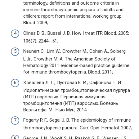
terminology, definitions and outcome criteria in
immune thrombocytopenic purpura of adults and
children: report from international working group.
Blood. 2009;
Clines D. B., Bussel J. B. How I treat ITP. Blood. 2005;
106(7): 2244--51.
Neunert C., Lim W., Crowther M., Cohen A., Solberg
L.Jr., Crowther M. A. The American Society of
Hematology 2011 evidence-based practice guideline
for immune thrombocytopenia. Blood. 2011;
Ковалева Л. Г., Пустовая Е. И., Сафонова Т. И.
Идиопатическая тромбоцитопеническая пурпура
(ИТП) взрослых. Первичная иммунная
тромбоцитопения (ИТП) взрослых. Болезнь
Верльгофа. М.: Нью Мун; 2014.
Fogarty P. F., Segal J. B. The epidemiology of immune
thrombocytopenic purpura. Curr. Opin. Hematol. 2007;
George J. N., Woolf S. H., Raskob G. E., Wasser J. S.,