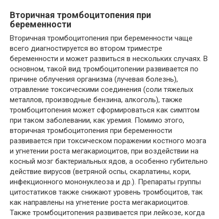
Вторичная тромбоцитопения при
беременности
Вторичная тромбоцитопения при беременности чаще
всего диагностируется во втором триместре
беременности и может развиться в нескольких случаях. В
основном, такой вид тромбоцитопении развивается по
причине облучения организма (лучевая болезнь),
отравление токсическими соединения (соли тяжелых
металлов, производные бензина, алкоголь), также
тромбоцитопения может сформироваться как симптом
при таком заболевании, как уремия. Помимо этого,
вторичная тромбоцитопения при беременности
развивается при токсическом поражении костного мозга
и угнетении роста мегакариоцитов, при воздействии на
косный мозг бактериальных ядов, а особенно губительно
действие вирусов (ветряной оспы, скарлатины, кори,
инфекционного мононуклеоза и др.). Препараты группы
цитостатиков также снижают уровень тромбоцитов, так
как направлены на угнетение роста мегакариоцитов.
Также тромбоцитопения развивается при лейкозе, когда