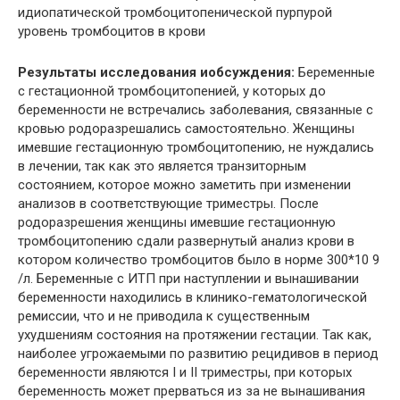
идиопатической тромбоцитопенической пурпурой
уровень тромбоцитов в крови
Результаты исследования и
обсуждения:
Беременные
с гестационной тромбоцитопенией, у которых до
беременности не встречались заболевания, связанные с
кровью родоразрешались самостоятельно. Женщины
имевшие гестационную тромбоцитопению, не нуждались
в лечении, так как это является транзиторным
состоянием, которое можно заметить при изменении
анализов в соответствующие триместры. После
родоразрешения женщины имевшие гестационную
тромбоцитопению сдали развернутый анализ крови в
котором количество тромбоцитов было в норме 300*10 9
/л. Беременные с ИТП при наступлении и вынашивании
беременности находились в клинико-гематологической
ремиссии, что и не приводила к существенным
ухудшениям состояния на протяжении гестации. Так как,
наиболее угрожаемыми по развитию рецидивов в период
беременности являются I и II триместры, при которых
беременность может прерваться из за не вынашивания