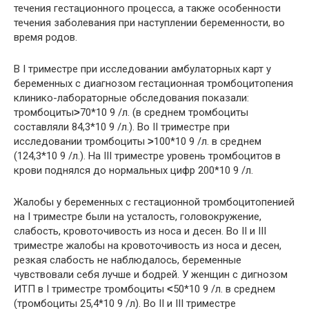
течения гестационного процесса, а также особенности
течения заболевания при наступлении беременности, во
время родов.
В I триместре при исследовании амбулаторных карт у
беременных с диагнозом гестационная тромбоцитопения
клинико-лабораторные обследования показали:
тромбоциты
˃
70*10 9 /л. (в среднем тромбоциты
составляли 84,3*10 9 /л.). Во II триместре при
исследовании тромбоциты
˃
100*10 9 /л. в среднем
(124,3*10 9 /л.). На III триместре уровень тромбоцитов в
крови поднялся до нормальных цифр 200*10 9 /л.
Жалобы у беременных с гестационной тромбоцитопенией
на I триместре были на усталость, головокружение,
слабость, кровоточивость из носа и десен. Во II и III
триместре жалобы на кровоточивость из носа и десен,
резкая слабость не наблюдалось, беременные
чувствовали себя лучше и бодрей. У женщин с дигнозом
ИТП в I триместре тромбоциты
˂
50*10 9 /л. в среднем
(тромбоциты 25,4*10 9 /л). Во II и III триместре