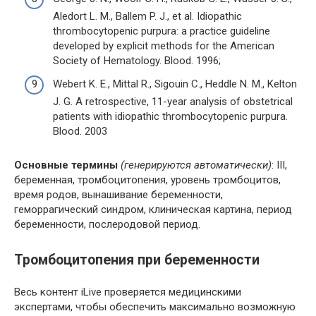
Aledort L. M., Ballem P. J., et al. Idiopathic
thrombocytopenic purpura: a practice guideline
developed by explicit methods for the American
Society of Hematology. Blood. 1996;
Webert K. E., Mittal R., Sigouin C., Heddle N. M., Kelton
J. G. A retrospective, 11-year analysis of obstetrical
patients with idiopathic thrombocytopenic purpura.
Blood. 2003
Основные термины
(генерируются автоматически)
: III,
беременная, тромбоцитопения, уровень тромбоцитов,
время родов, вынашивание беременности,
геморрагический синдром, клиническая картина, период
беременности, послеродовой период.
Тромбоцитопения при беременности
Весь контент iLive проверяется медицинскими
экспертами, чтобы обеспечить максимально возможную