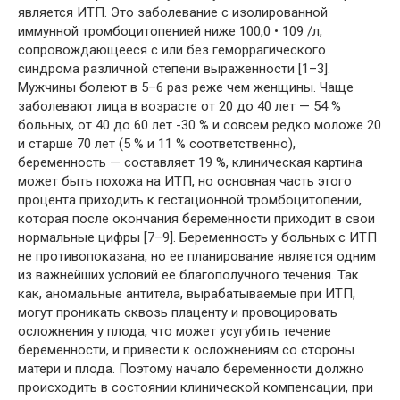
является ИТП. Это заболевание с изолированной
иммунной тромбоцитопенией ниже 100,0 • 109 /л,
сопровождающееся с или без геморрагического
синдрома различной степени выраженности [1–3].
Мужчины болеют в 5–6 раз реже чем женщины. Чаще
заболевают лица в возрасте от 20 до 40 лет — 54 %
больных, от 40 до 60 лет -30 % и совсем редко моложе 20
и старше 70 лет (5 % и 11 % соответственно),
беременность — составляет 19 %, клиническая картина
может быть похожа на ИТП, но основная часть этого
процента приходить к гестационной тромбоцитопении,
которая после окончания беременности приходит в свои
нормальные цифры [7–9]. Беременность у больных с ИТП
не противопоказана, но ее планирование является одним
из важнейших условий ее благополучного течения. Так
как, аномальные антитела, вырабатываемые при ИТП,
могут проникать сквозь плаценту и провоцировать
осложнения у плода, что может усугубить течение
беременности, и привести к осложнениям со стороны
матери и плода. Поэтому начало беременности должно
происходить в состоянии клинической компенсации, при