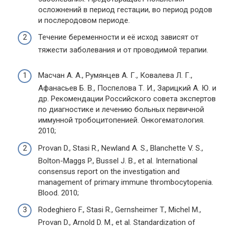
осложнений в период гестации, во период родов
и послеродовом периоде.
Течение беременности и её исход зависят от
тяжести заболевания и от проводимой терапии.
Масчан А. А., Румянцев А. Г., Ковалева Л. Г.,
Афанасьев Б. В., Поспелова Т. И., Зарицкий А. Ю. и
др. Рекомендации Российского совета экспертов
по диагностике и лечению больных первичной
иммунной тробоцитопенией. Онкогематология.
2010;
Provan D., Stasi R., Newland A. S., Blanchette V. S.,
Bolton-Maggs P., Bussel J. B., et al. International
consensus report on the investigation and
management of primary immune thrombocytopenia.
Blood. 2010;
Rodeghiero F., Stasi R., Gernsheimer T., Michel M.,
Provan D., Arnold D. M., et al. Standardization of