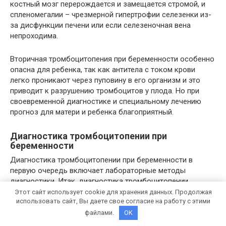
костный мозг перерождается и замещается стромой, и
спленомегалии – чрезмерной гипертрофии селезенки из-
за дисфункции печени или если селезеночная вена
непроходима.
Вторичная тромбоцитопения при беременности особенно
опасна для ребенка, так как антитела с током крови
легко проникают через пуповину в его организм и это
приводит к разрушению тромбоцитов у плода. Но при
своевременной диагностике и специальному лечению
прогноз для матери и ребенка благоприятный.
Диагностика тромбоцитопении при
беременности
Диагностика тромбоцитопении при беременности в
первую очередь включает лабораторные методы
диагностики. Итак, диагностика тромбоцитопении
состоит из нескольких этапов:
Этот сайт использует cookie для хранения данных. Продолжая
использовать сайт, Вы даете свое согласие на работу с этими
файлами.
OK
Врачебного осмотра.