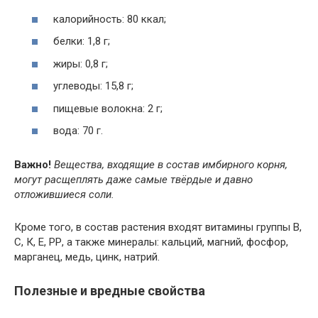
калорийность: 80 ккал;
белки: 1,8 г;
жиры: 0,8 г;
углеводы: 15,8 г;
пищевые волокна: 2 г;
вода: 70 г.
Важно!
Вещества, входящие в состав имбирного корня,
могут расщеплять даже самые твёрдые и давно
отложившиеся соли.
Кроме того, в состав растения входят витамины группы В,
С, К, Е, РР, а также минералы: кальций, магний, фосфор,
марганец, медь, цинк, натрий.
Полезные и вредные свойства