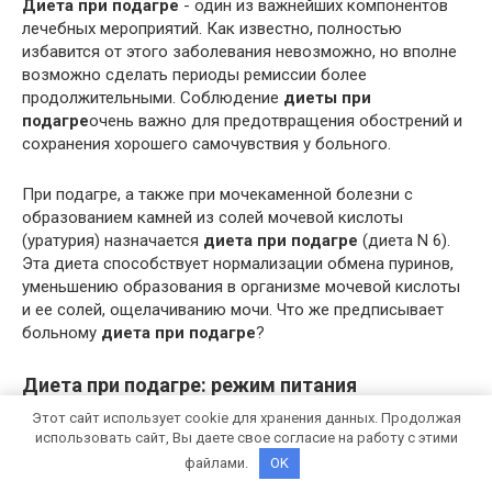
Диета при подагре
- один из важнейших компонентов
лечебных мероприятий. Как известно, полностью
избавится от этого заболевания невозможно, но вполне
возможно сделать периоды ремиссии более
продолжительными. Соблюдение
диеты при
подагре
очень важно для предотвращения обострений и
сохранения хорошего самочувствия у больного.
При подагре, а также при мочекаменной болезни с
образованием камней из солей мочевой кислоты
(уратурия) назначается
диета при подагре
(диета N 6).
Эта диета способствует нормализации обмена пуринов,
уменьшению образования в организме мочевой кислоты
и ее солей, ощелачиванию мочи. Что же предписывает
больному
диета при подагре
?
Диета при подагре: режим питания
При подагре очень важно соблюдать правильный режим
Этот сайт использует cookie для хранения данных. Продолжая
использовать сайт, Вы даете свое согласие на работу с этими
питания. Принимать пищу следует регулярно, 4 раза в
день. Переедание и голодание недопустимы - это может
файлами.
OK
спровоцировать приступ. Больным подагрой надо